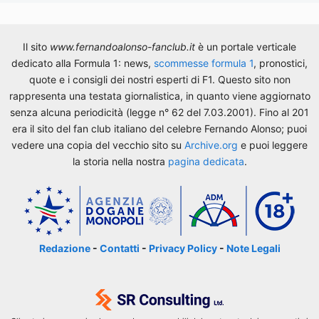
Il sito
www.fernandoalonso-fanclub.it
è un portale verticale
dedicato alla Formula 1: news,
scommesse formula 1
, pronostici,
quote e i consigli dei nostri esperti di F1. Questo sito non
rappresenta una testata giornalistica, in quanto viene aggiornato
senza alcuna periodicità (legge n° 62 del 7.03.2001). Fino al 201
era il sito del fan club italiano del celebre Fernando Alonso; puoi
vedere una copia del vecchio sito su
Archive.org
e puoi leggere
la storia nella nostra
pagina dedicata
.
Redazione
-
Contatti
-
Privacy Policy
-
Note Legali