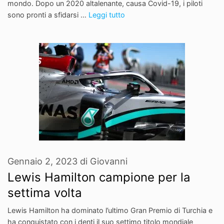
mondo. Dopo un 2020 altalenante, causa Covid-19, i piloti
sono pronti a sfidarsi …
Leggi tutto
Gennaio 2, 2023
di
Giovanni
Lewis Hamilton campione per la
settima volta
Lewis Hamilton ha dominato l’ultimo Gran Premio di Turchia e
ha conquistato con i denti il suo settimo titolo mondiale