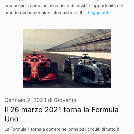
preannuncia come un anno ricco di novità e opportunità nel
mondo dei bookmaker internazionali. Il …
Leggi tutto
Gennaio 2, 2023
di
Giovanni
Il 26 marzo 2021 torna la Formula
Uno
La Formula 1 torna a correre nei principali circuiti di tutto il