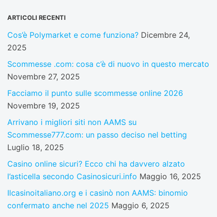
ARTICOLI RECENTI
Cos’è Polymarket e come funziona?
Dicembre 24,
2025
Scommesse .com: cosa c’è di nuovo in questo mercato
Novembre 27, 2025
Facciamo il punto sulle scommesse online 2026
Novembre 19, 2025
Arrivano i migliori siti non AAMS su
Scommesse777.com: un passo deciso nel betting
Luglio 18, 2025
Casino online sicuri? Ecco chi ha davvero alzato
l’asticella secondo Casinosicuri.info
Maggio 16, 2025
Ilcasinoitaliano.org e i casinò non AAMS: binomio
confermato anche nel 2025
Maggio 6, 2025