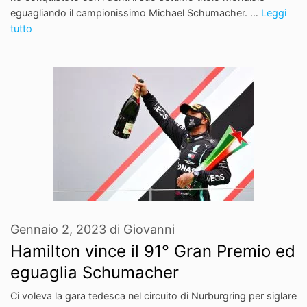
eguagliando il campionissimo Michael Schumacher. …
Leggi
tutto
Gennaio 2, 2023
di
Giovanni
Hamilton vince il 91° Gran Premio ed
eguaglia Schumacher
Ci voleva la gara tedesca nel circuito di Nurburgring per siglare