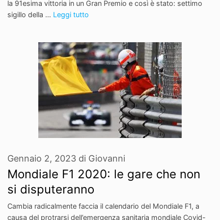
la 91esima vittoria in un Gran Premio e così è stato: settimo
sigillo della …
Leggi tutto
Gennaio 2, 2023
di
Giovanni
Mondiale F1 2020: le gare che non
si disputeranno
Cambia radicalmente faccia il calendario del Mondiale F1, a
causa del protrarsi dell’emergenza sanitaria mondiale Covid-