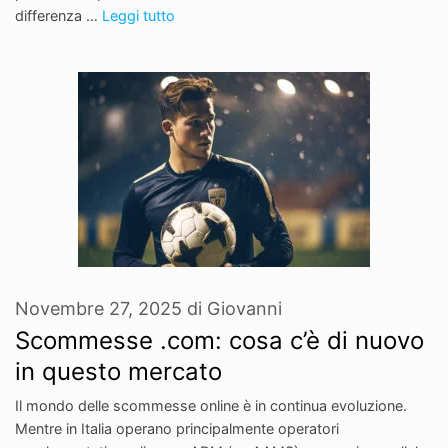
differenza …
Leggi tutto
Novembre 27, 2025
di
Giovanni
Scommesse .com: cosa c’è di nuovo
in questo mercato
Il mondo delle scommesse online è in continua evoluzione.
Mentre in Italia operano principalmente operatori