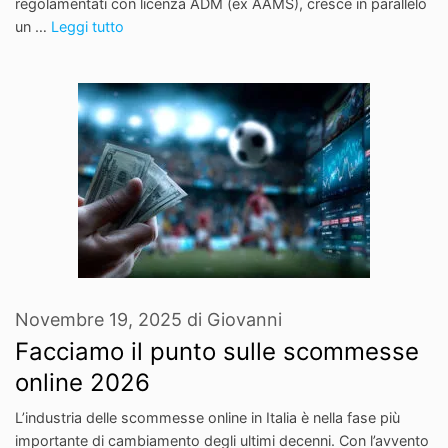
regolamentati con licenza ADM (ex AAMS), cresce in parallelo
un …
Leggi tutto
Novembre 19, 2025
di
Giovanni
Facciamo il punto sulle scommesse
online 2026
L’industria delle scommesse online in Italia è nella fase più
importante di cambiamento degli ultimi decenni. Con l’avvento