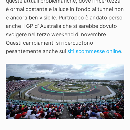
queste attuali problematiche, dove l’incertezza
è ormai costante e la luce in fondo al tunnel non
è ancora ben visibile. Purtroppo è andato perso
anche il GP d’ Australia che si sarebbe dovuto
svolgere nel terzo weekend di novembre.
Questi cambiamenti si ripercuotono
pesantemente anche sui
siti scommesse online
.