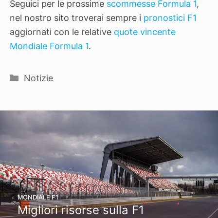
Seguici per le prossime
scommesse Formula 1
,
nel nostro sito troverai sempre i
pronostici F1
aggiornati con le relative
quote vincente
Mondiale Formula 1
.
Categorie
Notizie
MONDIALE F1
Migliori risorse sulla F1