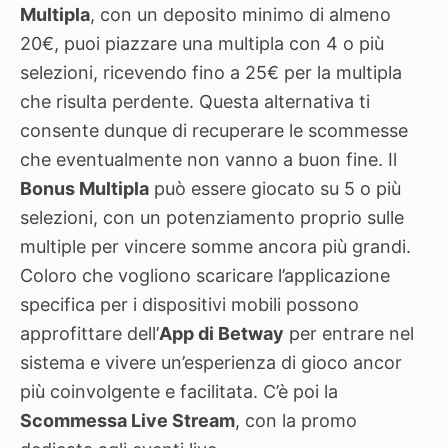
Multipla
, con un deposito minimo di almeno
20€, puoi piazzare una multipla con 4 o più
selezioni, ricevendo fino a 25€ per la multipla
che risulta perdente. Questa alternativa ti
consente dunque di recuperare le scommesse
che eventualmente non vanno a buon fine. Il
Bonus Multipla
può essere giocato su 5 o più
selezioni, con un potenziamento proprio sulle
multiple per vincere somme ancora più grandi.
Coloro che vogliono scaricare l’applicazione
specifica per i dispositivi mobili possono
approfittare dell’
App di Betway
per entrare nel
sistema e vivere un’esperienza di gioco ancor
più coinvolgente e facilitata. C’è poi la
Scommessa Live Stream
, con la promo