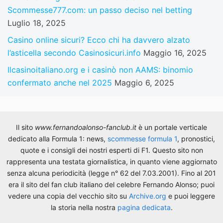
Scommesse777.com: un passo deciso nel betting
Luglio 18, 2025
Casino online sicuri? Ecco chi ha davvero alzato
l’asticella secondo Casinosicuri.info
Maggio 16, 2025
Ilcasinoitaliano.org e i casinò non AAMS: binomio
confermato anche nel 2025
Maggio 6, 2025
Il sito
www.fernandoalonso-fanclub.it
è un portale verticale
dedicato alla Formula 1: news,
scommesse formula 1
, pronostici,
quote e i consigli dei nostri esperti di F1. Questo sito non
rappresenta una testata giornalistica, in quanto viene aggiornato
senza alcuna periodicità (legge n° 62 del 7.03.2001). Fino al 201
era il sito del fan club italiano del celebre Fernando Alonso; puoi
vedere una copia del vecchio sito su
Archive.org
e puoi leggere
la storia nella nostra
pagina dedicata
.