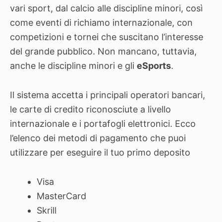
vari sport, dal calcio alle discipline minori, così
come eventi di richiamo internazionale, con
competizioni e tornei che suscitano l’interesse
del grande pubblico. Non mancano, tuttavia,
anche le discipline minori e gli
eSports
.
Il sistema accetta i principali operatori bancari,
le carte di credito riconosciute a livello
internazionale e i portafogli elettronici. Ecco
l’elenco dei metodi di pagamento che puoi
utilizzare per eseguire il tuo primo deposito
Visa
MasterCard
Skrill