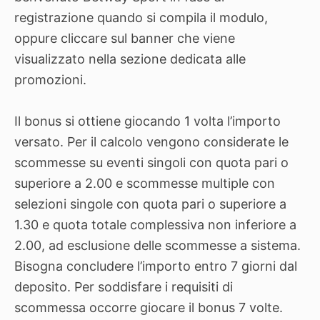
registrazione quando si compila il modulo,
oppure cliccare sul banner che viene
visualizzato nella sezione dedicata alle
promozioni.
Il bonus si ottiene giocando 1 volta l’importo
versato. Per il calcolo vengono considerate le
scommesse su eventi singoli con quota pari o
superiore a 2.00 e scommesse multiple con
selezioni singole con quota pari o superiore a
1.30 e quota totale complessiva non inferiore a
2.00, ad esclusione delle scommesse a sistema.
Bisogna concludere l’importo entro 7 giorni dal
deposito. Per soddisfare i requisiti di
scommessa occorre giocare il bonus 7 volte.