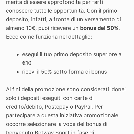
merita di essere approfondita per farti
conoscere tutte le opportunità. Con il primo
deposito, infatti, a fronte di un versamento di
almeno 10€, puoi ricevere un
bonus del 50%
.
Ecco come funziona nel dettaglio:
esegui il tuo primo deposito superiore a
€10
ricevi il 50% sotto forma di bonus
Ai fini della promozione sono considerati idonei
solo i depositi eseguiti con carte di
credito/debito, Postepay o PayPal. Per
partecipare a questa iniziativa promozionale
occorre selezionare la voce del bonus di
benvenuto Betway Sport in fase di