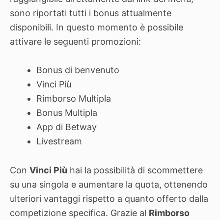
sono riportati tutti i bonus attualmente
disponibili. In questo momento è possibile
attivare le seguenti promozioni:
Bonus di benvenuto
Vinci Più
Rimborso Multipla
Bonus Multipla
App di Betway
Livestream
Con
Vinci Più
hai la possibilità di scommettere
su una singola e aumentare la quota, ottenendo
ulteriori vantaggi rispetto a quanto offerto dalla
competizione specifica. Grazie al
Rimborso