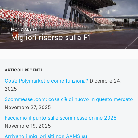
MONDIALE F1
Migliori risorse sulla F1
ARTICOLI RECENTI
Cos’è Polymarket e come funziona?
Dicembre 24,
2025
Scommesse .com: cosa c’è di nuovo in questo mercato
Novembre 27, 2025
Facciamo il punto sulle scommesse online 2026
Novembre 19, 2025
Arrivano i migliori siti non AAMS su