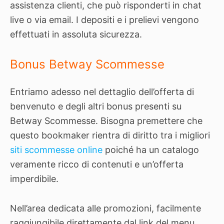
assistenza clienti, che può risponderti in chat
live o via email. I depositi e i prelievi vengono
effettuati in assoluta sicurezza.
Bonus Betway Scommesse
Entriamo adesso nel dettaglio dell’offerta di
benvenuto e degli altri bonus presenti su
Betway Scommesse. Bisogna premettere che
questo bookmaker rientra di diritto tra i migliori
siti scommesse online
poiché ha un catalogo
veramente ricco di contenuti e un’offerta
imperdibile.
Nell’area dedicata alle promozioni, facilmente
raggiungibile direttamente dal link del menu,