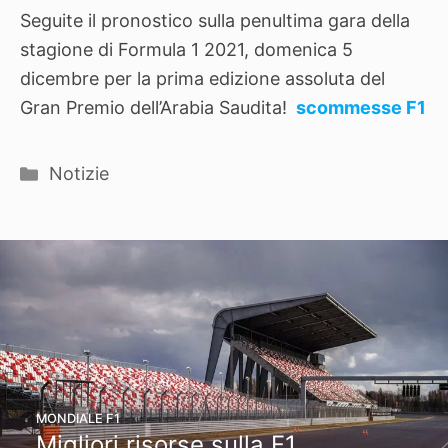
Seguite il pronostico sulla penultima gara della
stagione di Formula 1 2021, domenica 5
dicembre per la prima edizione assoluta del
Gran Premio dell’Arabia Saudita!
scommesse F1
Categorie
Notizie
MONDIALE F1
Migliori risorse sulla F1